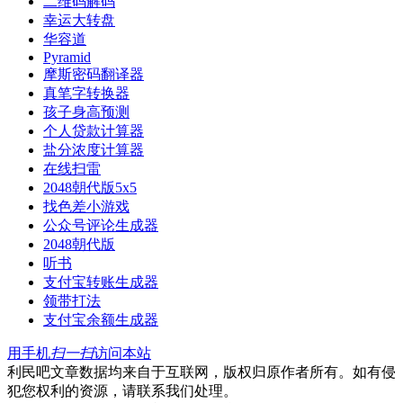
二维码解码
幸运大转盘
华容道
Pyramid
摩斯密码翻译器
真笔字转换器
孩子身高预测
个人贷款计算器
盐分浓度计算器
在线扫雷
2048朝代版5x5
找色差小游戏
公众号评论生成器
2048朝代版
听书
支付宝转账生成器
领带打法
支付宝余额生成器
用手机
扫一扫
访问本站
利民吧文章数据均来自于互联网，版权归原作者所有。如有侵
犯您权利的资源，请联系我们处理。