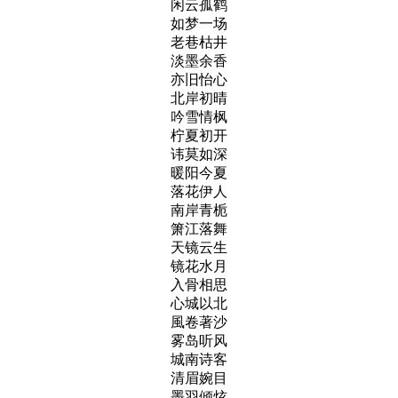
闲云孤鹤
如梦一场
老巷枯井
淡墨余香
亦旧怡心
北岸初晴
吟雪情枫
柠夏初开
讳莫如深
暖阳今夏
落花伊人
南岸青栀
箫江落舞
天镜云生
镜花水月
入骨相思
心城以北
風卷著沙
雾岛听风
城南诗客
清眉婉目
墨羽倾炫