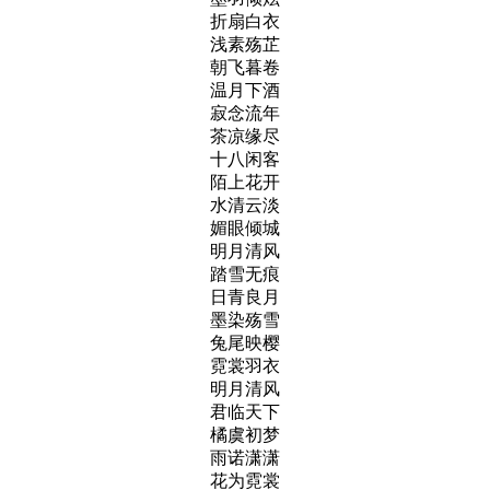
折扇白衣
浅素殇芷
朝飞暮卷
温月下酒
寂念流年
茶凉缘尽
十八闲客
陌上花开
水清云淡
媚眼倾城
明月清风
踏雪无痕
日青良月
墨染殇雪
兔尾映樱
霓裳羽衣
明月清风
君临天下
橘虞初梦
雨诺潇潇
花为霓裳