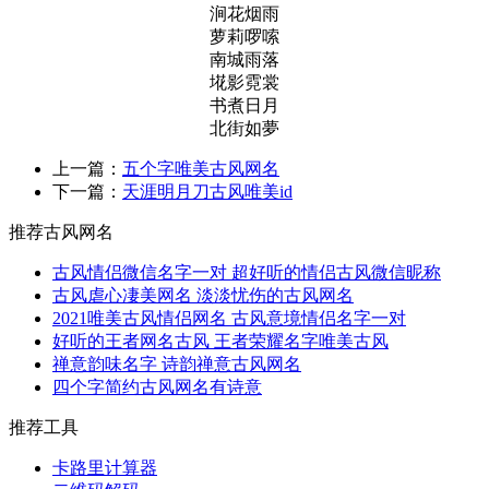
涧花烟雨
萝莉啰嗦
南城雨落
埖影霓裳
书煮日月
北街如夢
上一篇：
五个字唯美古风网名
下一篇：
天涯明月刀古风唯美id
推荐古风网名
古风情侣微信名字一对 超好听的情侣古风微信昵称
古风虐心凄美网名 淡淡忧伤的古风网名
2021唯美古风情侣网名 古风意境情侣名字一对
好听的王者网名古风 王者荣耀名字唯美古风
禅意韵味名字 诗韵禅意古风网名
四个字简约古风网名有诗意
推荐工具
卡路里计算器