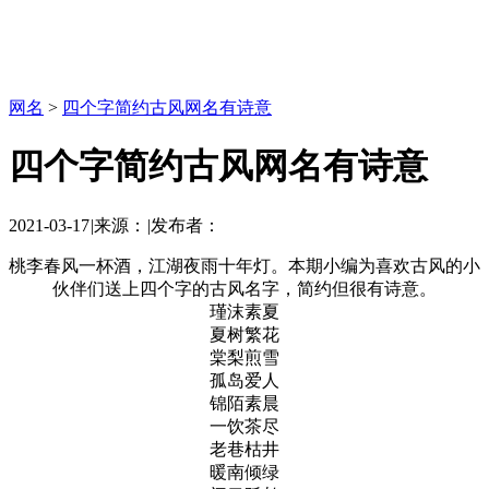
网名
>
四个字简约古风网名有诗意
四个字简约古风网名有诗意
2021-03-17
|
来源：
|
发布者：
桃李春风一杯酒，江湖夜雨十年灯。本期小编为喜欢古风的小
伙伴们送上四个字的古风名字，简约但很有诗意。
瑾沫素夏
夏树繁花
棠梨煎雪
孤岛爱人
锦陌素晨
一饮茶尽
老巷枯井
暖南倾绿