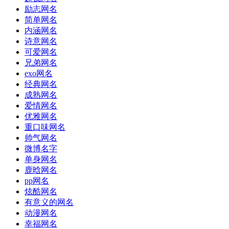
励志网名
简单网名
内涵网名
诗意网名
可爱网名
兄弟网名
exo网名
经典网名
成熟网名
爱情网名
优雅网名
重口味网名
帅气网名
微博名字
单身网名
鹿晗网名
pp网名
炫酷网名
有意义的网名
动漫网名
幸福网名