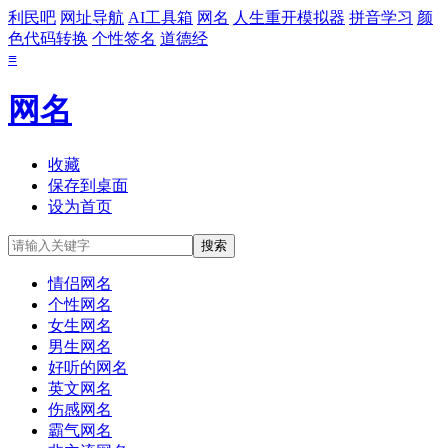
利民吧
网址导航
AI工具箱
网名
人生重开模拟器
拼音学习
颜
色代码转换
个性签名
道德经
≡
网名
收藏
保存到桌面
设为首页
情侣网名
个性网名
女生网名
男生网名
好听的网名
英文网名
伤感网名
霸气网名